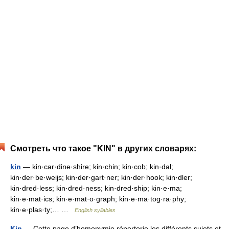
Смотреть что такое "KIN" в других словарях:
kin
— kin·car·dine·shire; kin·chin; kin·cob; kin·dal;
kin·der·be·weijs; kin·der·gart·ner; kin·der·hook; kin·dler;
kin·dred·less; kin·dred·ness; kin·dred·ship; kin·e·ma;
kin·e·mat·ics; kin·e·mat·o·graph; kin·e·ma·tog·ra·phy;
kin·e·plas·ty;… …
English syllables
Kin
— Cette page d’homonymie répertorie les différents sujets et