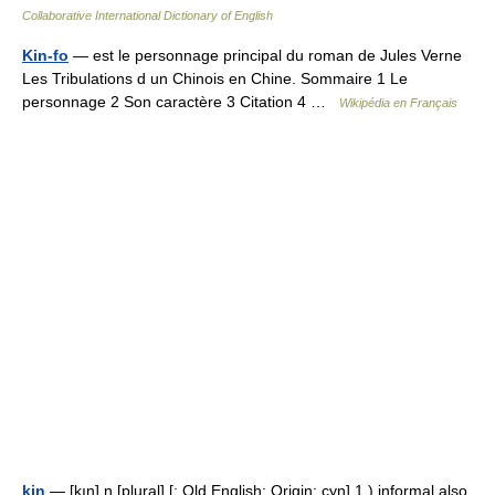
Collaborative International Dictionary of English
Kin-fo
— est le personnage principal du roman de Jules Verne
Les Tribulations d un Chinois en Chine. Sommaire 1 Le
personnage 2 Son caractère 3 Citation 4 …
Wikipédia en Français
kin
— [kın] n [plural] [: Old English; Origin: cyn] 1.) informal also