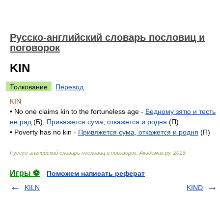
Русско-английский словарь пословиц и
поговорок
KIN
Толкование
Перевод
KIN
• No one claims kin to the fortuneless age -
Бедному зятю и тесть
не рад
(Б),
Привяжется сума, откажется и родня
(П)
• Poverty has no kin -
Привяжется сума, откажется и родня
(П)
Русско-английский словарь пословиц и поговорок
.
Академик.ру
.
2013
.
Игры ⚽
Поможем написать реферат
KILN
KIND