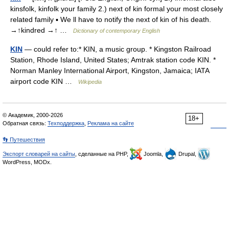
kinsfolk, kinfolk your family 2.) next of kin formal your most closely
related family ▪ We ll have to notify the next of kin of his death.
→↑kindred →↑ …
Dictionary of contemporary English
KIN
— could refer to:* KIN, a music group. * Kingston Railroad
Station, Rhode Island, United States; Amtrak station code KIN. *
Norman Manley International Airport, Kingston, Jamaica; IATA
airport code KIN …
Wikipedia
© Академик, 2000-2026
18+
Обратная связь:
Техподдержка
,
Реклама на сайте
👣 Путешествия
Экспорт словарей на сайты
, сделанные на PHP,
Joomla,
Drupal,
WordPress, MODx.