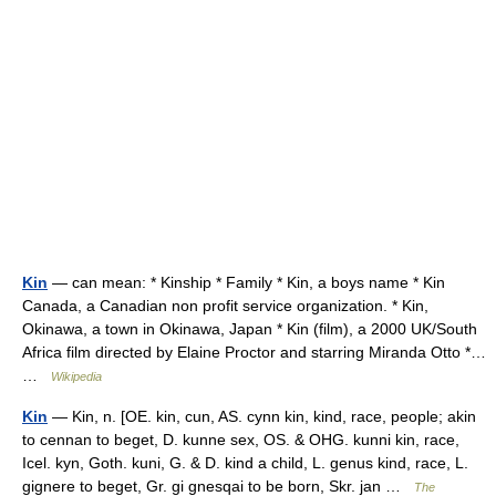
Kin
— can mean: * Kinship * Family * Kin, a boys name * Kin
Canada, a Canadian non profit service organization. * Kin,
Okinawa, a town in Okinawa, Japan * Kin (film), a 2000 UK/South
Africa film directed by Elaine Proctor and starring Miranda Otto *…
…
Wikipedia
Kin
— Kin, n. [OE. kin, cun, AS. cynn kin, kind, race, people; akin
to cennan to beget, D. kunne sex, OS. & OHG. kunni kin, race,
Icel. kyn, Goth. kuni, G. & D. kind a child, L. genus kind, race, L.
gignere to beget, Gr. gi gnesqai to be born, Skr. jan …
The